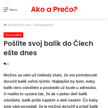
Ako a Prečo?
Menu
AkoAPreco.com
>
Nezaradené
Nezaradené
Pošlite svoj balík do Čiech
ešte dnes
0
Možno sa vám už niekedy stalo, že ste potrebovali
doručiť balík veľmi rýchlo. Najlepšie by bolo, keby
balík ráno odošlete a poobede už bude u adresáta.
V realite to vyzerá tak, že ak v jeden deň balík
odošlete, balík príde najskôr o deň neskôr. Čo keby
sme vám povedali, že je možné doručiť a prijať balík