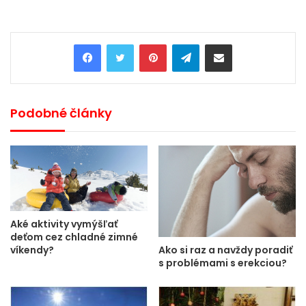
Pinterest
Telegram
Share via Email
Podobné články
Aké aktivity vymýšľať
deťom cez chladné zimné
Ako si raz a navždy poradiť
víkendy?
s problémami s erekciou?