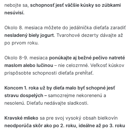
nebojte sa,
schopnosť jesť väčšie kúsky so zúbkami
nesúvisí.
Okolo 8. mesiaca môžete do jedálnička dieťaťa zaradiť
nesladený biely jogurt
. Tvarohové dezerty dávajte až
po prvom roku.
Okolo 8-9. mesiaca
ponúkajte aj bežné pečivo natreté
maslom alebo lučinou
– nie celozrnné. Veľkosť kúskov
prispôsobte schopnosti dieťaťa prehĺtať.
Koncom 1. roka už by dieťa malo byť schopné jesť
stravu dospelých –
samozrejme nekorenenú a
nesolenú. Dieťaťu nedávajte sladkosti.
Kravské mlieko
sa pre svoj vysoký obsah bielkovín
neodporúča skôr ako po 2. roku, ideálne až po 3. roku