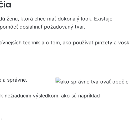
čia
dú ženu, ktorá chce mať dokonalý look. Existuje
u pomôcť dosiahnuť požadovaný tvar.
ktívnejších techník a o tom, ako používať pinzety a vosk
e a správne.
 k nežiaducim výsledkom, ako sú napríklad
: