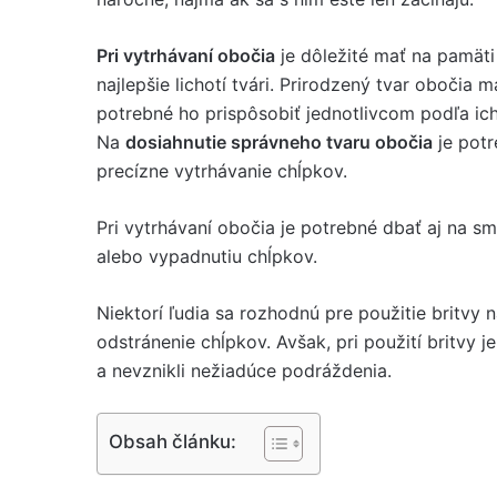
Pri vytrhávaní obočia
je dôležité mať na pamäti 
najlepšie lichotí tvári. Prirodzený tvar obočia m
potrebné ho prispôsobiť jednotlivcom podľa ich 
Na
dosiahnutie správneho tvaru obočia
je potr
precízne vytrhávanie chĺpkov.
Pri vytrhávaní obočia je potrebné dbať aj na s
alebo vypadnutiu chĺpkov.
Niektorí ľudia sa rozhodnú pre použitie britvy
odstránenie chĺpkov. Avšak, pri použití britvy
a nevznikli nežiadúce podráždenia.
Obsah článku: