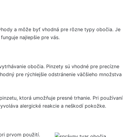
ýhody a môže byť vhodná pre rôzne typy obočia. Je
 funguje najlepšie pre vás.
 vytrhávanie obočia. Pinzety sú vhodné pre precízne
 vhodný pre rýchlejšie odstránenie väčšieho množstva
ú pinzetu, ktorá umožňuje presné trhanie. Pri používaní
evyvoláva alergické reakcie a neškodí pokožke.
ri prvom použití.