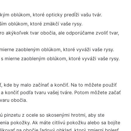
kým oblúkom, ktoré opticky predĺži vašu tvár.
ším oblúkom, ktoré zmäkčí vaše rysy.
ro akýkoľvek tvar obočia, ale odporúčame zvoliť tvar,
 mierne zaobleným oblúkom, ktoré vyváži vaše rysy.
e s mierne zaobleným oblúkom, ktoré vyváži vaše rysy.
tiť, kde by malo začínať a končiť. Na to môžete použiť
ť a končiť podľa tvaru vašej tváre. Potom môžete začať
varu obočia.
tnú pinzetu z ocele so skosenými hrotmi, aby ste
denia pokožky. Ak máte citlivú pokožku alebo sa bojíte
likovať na obočie ľadový obklad, ktorý zmierni bolesť