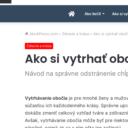
Úvodná
Ako liečiť
Ako si vy
stránka
AkoAPreco.com
>
Zdravie a krása
>
Ako si vytrhať oboč
Zdravie a krása
AkoAPreco.com
Ako si vytrhať ob
Návod na správne odstránenie chĺ
Vytrhávanie obočia
je pre mnohé ženy a mužov
súčasťou ich každodenného krásy. Správne up
dokáže zmeniť celkový vzhľad tváre a zdôrazniť 
Avšak, vytrhávanie obočia môže byť pre niekto
náročné, najmä ak sa s ním ešte len začínajú.