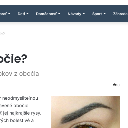
brať
Deti
Domácnosť
Návody
Šport
Záhrada
ie?
očie?
pkov z obočia
0
 neodmysliteľnou
ravené obočie
jej najkrajšie rysy.
rých bolestivé a