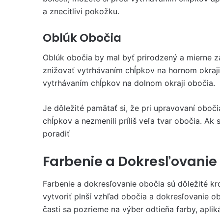
a znecitlivi pokožku.
Oblúk Obočia
Oblúk obočia by mal byť prirodzený a mierne z
znižovať vytrhávaním chĺpkov na hornom okraji 
vytrhávaním chĺpkov na dolnom okraji obočia.
Je dôležité pamätať si, že pri upravovaní obočia
chĺpkov a nezmenili príliš veľa tvar obočia. Ak s
poradiť
Farbenie a Dokresľovanie
Farbenie a dokresľovanie obočia sú dôležité k
vytvoriť plnší vzhľad obočia a dokresľovanie ob
časti sa pozrieme na výber odtieňa farby, aplik