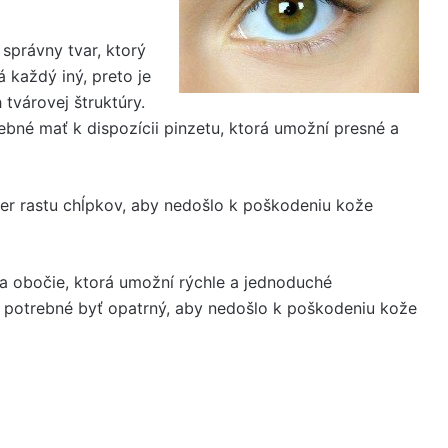
správny tvar, ktorý
á každý iný, preto je
tvárovej štruktúry.
ebné mať k dispozícii pinzetu, ktorá umožní presné a
mer rastu chĺpkov, aby nedošlo k poškodeniu kože
 na obočie, ktorá umožní rýchle a jednoduché
 je potrebné byť opatrný, aby nedošlo k poškodeniu kože