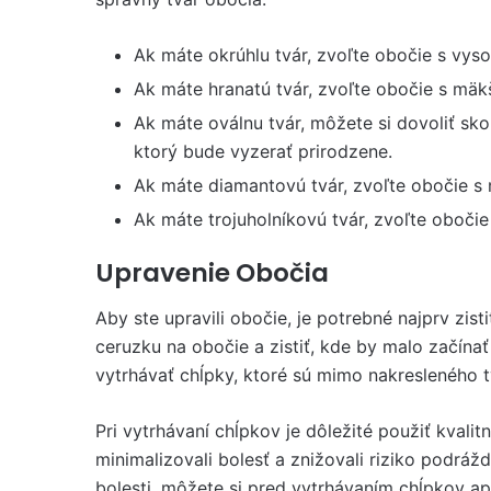
Ak máte okrúhlu tvár, zvoľte obočie s vyso
Ak máte hranatú tvár, zvoľte obočie s mäk
Ak máte oválnu tvár, môžete si dovoliť sko
ktorý bude vyzerať prirodzene.
Ak máte diamantovú tvár, zvoľte obočie s
Ak máte trojuholníkovú tvár, zvoľte oboči
Upravenie Obočia
Aby ste upravili obočie, je potrebné najprv zis
ceruzku na obočie a zistiť, kde by malo začína
vytrhávať chĺpky, ktoré sú mimo nakresleného t
Pri vytrhávaní chĺpkov je dôležité použiť kvali
minimalizovali bolesť a znižovali riziko podráž
bolesti, môžete si pred vytrhávaním chĺpkov ap