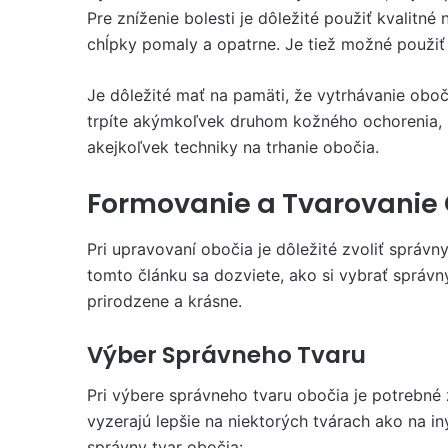
Pre zníženie bolesti je dôležité použiť kvalitné 
chĺpky pomaly a opatrne. Je tiež možné použiť 
Je dôležité mať na pamäti, že vytrhávanie oboč
trpíte akýmkoľvek druhom kožného ochorenia, m
akejkoľvek techniky na trhanie obočia.
Formovanie a Tvarovanie
Pri upravovaní obočia je dôležité zvoliť správny 
tomto článku sa dozviete, ako si vybrať správn
prirodzene a krásne.
Výber Správneho Tvaru
Pri výbere správneho tvaru obočia je potrebné z
vyzerajú lepšie na niektorých tvárach ako na in
správny tvar obočia: