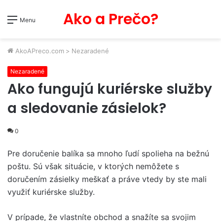
Ako a Prečo?
Menu
AkoAPreco.com
>
Nezaradené
Nezaradené
Ako fungujú kuriérske služby
a sledovanie zásielok?
0
Pre doručenie balíka sa mnoho ľudí spolieha na bežnú
poštu. Sú však situácie, v ktorých nemôžete s
doručením zásielky meškať a práve vtedy by ste mali
využiť kuriérske služby.
V prípade, že vlastníte obchod a snažíte sa svojim