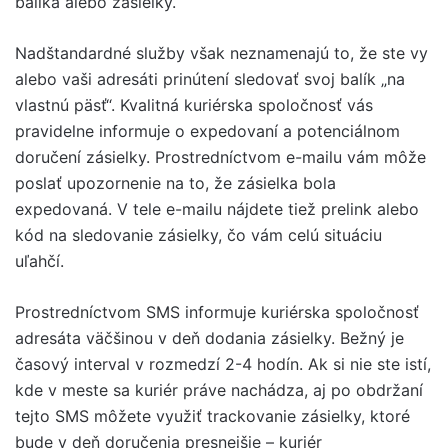
balíka alebo zásielky.
Nadštandardné služby však neznamenajú to, že ste vy
alebo vaši adresáti prinútení sledovať svoj balík „na
vlastnú päsť“. Kvalitná kuriérska spoločnosť vás
pravidelne informuje o expedovaní a potenciálnom
doručení zásielky. Prostredníctvom e-mailu vám môže
poslať upozornenie na to, že zásielka bola
expedovaná. V tele e-mailu nájdete tiež prelink alebo
kód na sledovanie zásielky, čo vám celú situáciu
uľahčí.
Prostredníctvom SMS informuje kuriérska spoločnosť
adresáta väčšinou v deň dodania zásielky. Bežný je
časový interval v rozmedzí 2-4 hodín. Ak si nie ste istí,
kde v meste sa kuriér práve nachádza, aj po obdržaní
tejto SMS môžete využiť trackovanie zásielky, ktoré
bude v deň doručenia presnejšie – kuriér