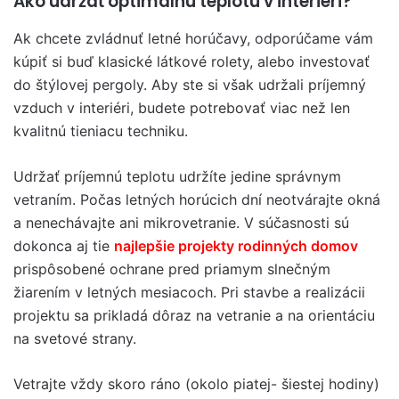
Ako udržať optimálnu teplotu v interiéri?
Ak chcete zvládnuť letné horúčavy, odporúčame vám
kúpiť si buď klasické látkové rolety, alebo investovať
do štýlovej pergoly. Aby ste si však udržali príjemný
vzduch v interiéri, budete potrebovať viac než len
kvalitnú tieniacu techniku.
Udržať príjemnú teplotu udržíte jedine správnym
vetraním. Počas letných horúcich dní neotvárajte okná
a nenechávajte ani mikrovetranie. V súčasnosti sú
dokonca aj tie
najlepšie projekty rodinných domov
prispôsobené ochrane pred priamym slnečným
žiarením v letných mesiacoch. Pri stavbe a realizácii
projektu sa prikladá dôraz na vetranie a na orientáciu
na svetové strany.
Vetrajte vždy skoro ráno (okolo piatej- šiestej hodiny)