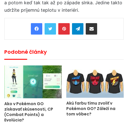
a potom keď tak tak až po západe slnka. Jedine takto
udržíte príjemnú teplotu v interiéri.
Pinterest
Telegram
Share via Email
Podobné články
Akú farbu tímu zvoliť v
Ako v Pokémon GO
Pokémon GO? Záleží na
získavať skúsenosti, CP
tom vôbec?
(Combat Points) a
Evolúcia?