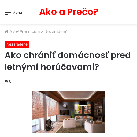
Ako a Prečo?
Menu
AkoAPreco.com
>
Nezaradené
Nezaradené
Ako chrániť domácnosť pred
letnými horúčavami?
0