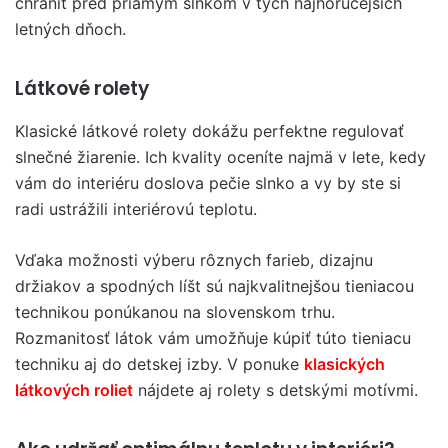
chrániť pred priamym slnkom v tých najhorúcejších
letných dňoch.
Látkové rolety
Klasické látkové rolety dokážu perfektne regulovať
slnečné žiarenie. Ich kvality oceníte najmä v lete, kedy
vám do interiéru doslova pečie slnko a vy by ste si
radi ustrážili interiérovú teplotu.
Vďaka možnosti výberu rôznych farieb, dizajnu
držiakov a spodných líšt sú najkvalitnejšou tieniacou
technikou ponúkanou na slovenskom trhu.
Rozmanitosť látok vám umožňuje kúpiť túto tieniacu
techniku aj do detskej izby. V ponuke
klasických
látkových roliet
nájdete aj rolety s detskými motívmi.