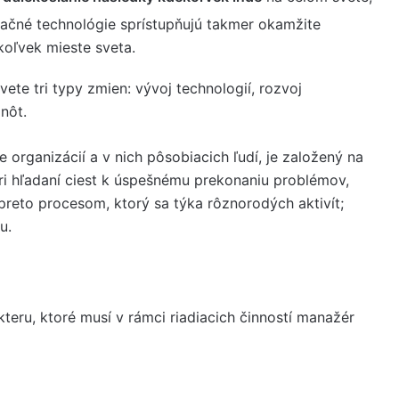
ačné technológie sprístupňujú takmer okamžite
oľvek mieste sveta.
te tri typy zmien: vývoj technologií, rozvoj
nôt.
rganizácií a v nich pôsobiacich ľudí, je založený na
i hľadaní ciest k úspešnému prekonaniu problémov,
preto procesom, ktorý sa týka rôznorodých aktivít;
u.
teru, ktoré musí v rámci riadiacich činností manažér