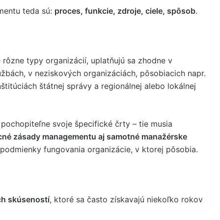
mentu teda sú:
proces, funkcie, zdroje, ciele, spôsob
.
rôzne typy organizácií, uplatňujú sa zhodne v
užbách, v neziskových organizáciách, pôsobiacich napr.
inštitúciách štátnej správy a regionálnej alebo lokálnej
ochopiteľne svoje špecifické črty – tie musia
cné zásady managementu aj samotné manažérske
é podmienky fungovania organizácie, v ktorej pôsobia.
ch skúseností
, ktoré sa často získavajú niekoľko rokov