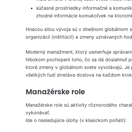
súčasné prostriedky informačné a komunik
zhodné informácie komukoľvek na ktoromk
Hnacou silou vývoja sú v dnešnom globálnom sve
organizácií (inštitúcií) a zmeny uznávaných hod
Moderný manažment, ktorý usmerňuje správanie o
hlbokom pochopení toho, čo sa dá dosiahnuť pr
ktoré zmeny v globálnom svete vyvolávajú. Je 
všetkých ľudí stretáva doslova na každom krok
Manažérske role
Manažérske role sú aktivity rôznorodého charak
vykonávať.
Ide o nasledujúce úlohy (v klasickom poňatí):