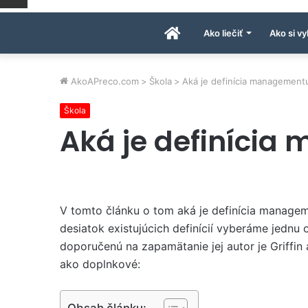
Úvodná
Ako liečiť
Ako si vy
stránka
AkoAPreco.com
>
Škola
>
Aká je definícia management
Škola
AkoAPreco.com
Aká je definíci
V tomto článku o tom aká je definícia manag
desiatok existujúcich definícií vyberáme jednu 
doporučenú na zapamätanie jej autor je Griffin a 
ako doplnkové:
Obsah článku: