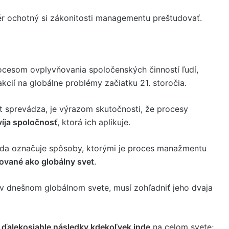
r ochotný si zákonitosti managementu preštudovať.
cesom ovplyvňovania spoločenských činností ľudí,
kcií na globálne problémy začiatku 21. storočia.
 sprevádza, je výrazom skutočnosti, že procesy
víja spoločnosť
, ktorá ich aplikuje.
eda označuje spôsoby, ktorými je proces manažmentu
zované ako globálny svet
.
v dnešnom globálnom svete, musí zohľadniť jeho dvaja
ďalekosiahle následky kdekoľvek inde
na celom svete;