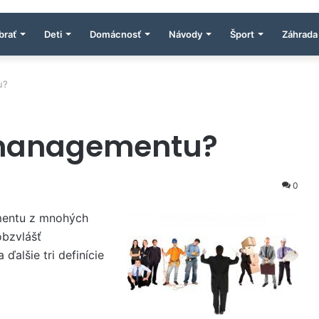
brať
Deti
Domácnosť
Návody
Šport
Záhrada
u?
a managementu?
0
ementu z mnohých
obzvlášť
ďalšie tri definície