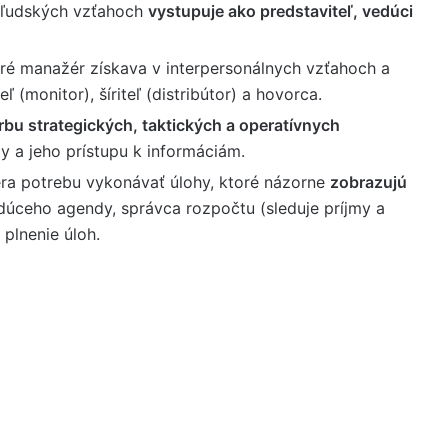
iľudských vzťahoch
vystupuje ako predstaviteľ, vedúci
oré manažér získava v interpersonálnych vzťahoch a
 (monitor), šíriteľ (distribútor) a hovorca.
rbu strategických, taktických a operatívnych
y a jeho prístupu k informáciám.
ra potrebu vykonávať úlohy, ktoré názorne
zobrazujú
edúceho agendy, správca rozpočtu (sleduje príjmy a
 plnenie úloh.