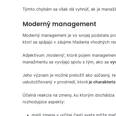
Týmto chybám sa však dá vyhnúť, ak je manažé
Moderný management
Moderný management je vo svojej podstate pro
ktorí sa spájajú v záujme hľadania vhodných rea
Adjektívum ‚moderný‘, ktoré pojem management
manažmentu sa vyvíjajú spolu s tým, ako sa
vy
Jeho význam je možné preložiť ako súčasný, t
uskutočňovaný v prostredí, ktoré
je charakteri
Účelná reakcia na zmeny, ku ktorým dochádza 
rozhodujúce aspekty:
malá zmena v určitej časti sveta môže mať