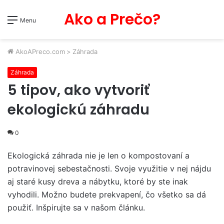
Ako a Prečo?
Menu
AkoAPreco.com
>
Záhrada
Záhrada
5 tipov, ako vytvoriť
ekologickú záhradu
0
Ekologická záhrada nie je len o kompostovaní a
potravinovej sebestačnosti. Svoje využitie v nej nájdu
aj staré kusy dreva a nábytku, ktoré by ste inak
vyhodili. Možno budete prekvapení, čo všetko sa dá
použiť. Inšpirujte sa v našom článku.