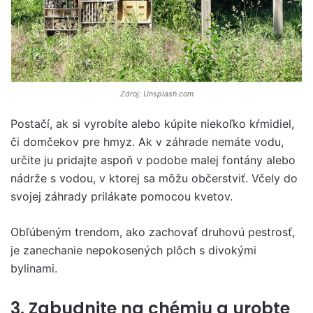
Zdroj: Unsplash.com
Postačí, ak si vyrobíte alebo kúpite niekoľko kŕmidiel,
či domčekov pre hmyz. Ak v záhrade nemáte vodu,
určite ju pridajte aspoň v podobe malej fontány alebo
nádrže s vodou, v ktorej sa môžu občerstviť. Včely do
svojej záhrady prilákate pomocou kvetov.
Obľúbeným trendom, ako zachovať druhovú pestrosť,
je zanechanie nepokosených plôch s divokými
bylinami.
3. Zabudnite na chémiu a urobte