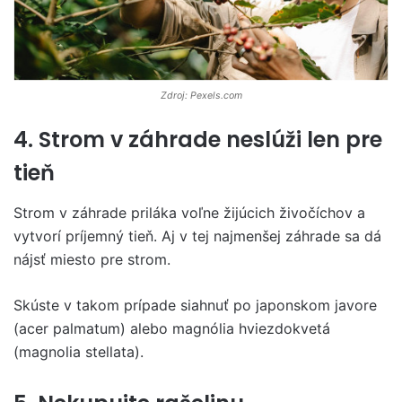
Zdroj: Pexels.com
4. Strom v záhrade neslúži len pre
tieň
Strom v záhrade priláka voľne žijúcich živočíchov a
vytvorí príjemný tieň. Aj v tej najmenšej záhrade sa dá
nájsť miesto pre strom.
Skúste v takom prípade siahnuť po japonskom javore
(acer palmatum) alebo magnólia hviezdokvetá
(magnolia stellata).