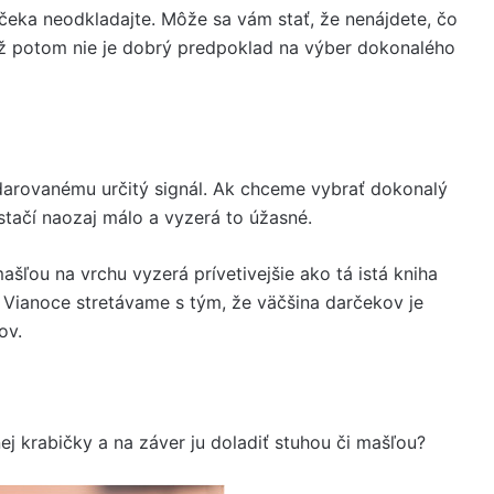
čeka neodkladajte. Môže sa vám stať, že nenájdete, čo
už potom nie je dobrý predpoklad na výber dokonalého
darovanému určitý signál. Ak chceme vybrať dokonalý
stačí naozaj málo a vyzerá to úžasné.
ašľou na vrchu vyzerá prívetivejšie ako tá istá kniha
 Vianoce stretávame s tým, že väčšina darčekov je
ov.
j krabičky a na záver ju doladiť stuhou či mašľou?