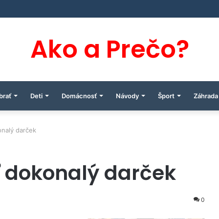
Ako a Prečo?
brať
Deti
Domácnosť
Návody
Šport
Záhrada
onalý darček
ť dokonalý darček
0