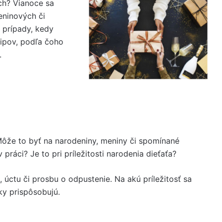
ch? Vianoce sa
deninových či
 prípady, kedy
ipov, podľa čoho
.
 Môže to byť na narodeniny, meniny či spomínané
 práci? Je to pri príležitosti narodenia dieťaťa?
 úctu či prosbu o odpustenie. Na akú príležitosť sa
ky prispôsobujú.