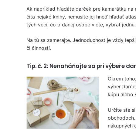
Ak napríklad hľadáte darček pre kamarátku na n
číta nejaké knihy, nemusíte jej hneď hľadať atla
tých vecí, čo o danej osobe viete, vybrať jednu.
Na tú sa zamerajte. Jednoduchosť je vždy lepši
či činností.
Tip. č. 2: Nenaháňajte sa pri výbere d
Okrem toho,
výber darček
kúpu alebo 
Určite ste si
obchodoch. 
nákupných ce