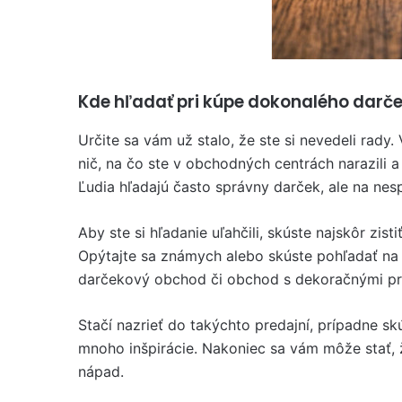
Kde hľadať pri kúpe dokonalého darče
Určite sa vám už stalo, že ste si nevedeli ra
nič, na čo ste v obchodných centrách narazili a
Ľudia hľadajú často správny darček, ale na ne
Aby ste si hľadanie uľahčili, skúste najskôr zi
Opýtajte sa známych alebo skúste pohľadať na i
darčekový obchod či obchod s dekoračnými p
Stačí nazrieť do takýchto predajní, prípadne s
mnoho inšpirácie. Nakoniec sa vám môže stať, ž
nápad.