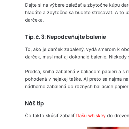
Dajte si na výbere záležať a zbytočne kúpu dar
hľadáte a zbytočne sa budete stresovať. A to 
darčeka.
Tip. č. 3: Nepodceňujte balenie
To, ako je darček zabalený, vydá smerom k ob
darček, musí mať aj dokonalé balenie. Niekedy 
Predsa, kniha zabalená v baliacom papieri a s m
pohodená v nejakej taške. Aj preto sa najmä na
nádherne zabalená do rôznych baliacich papier
Náš tip
Čo takto skúsiť zabaliť
fľašu whiskey
do drevene