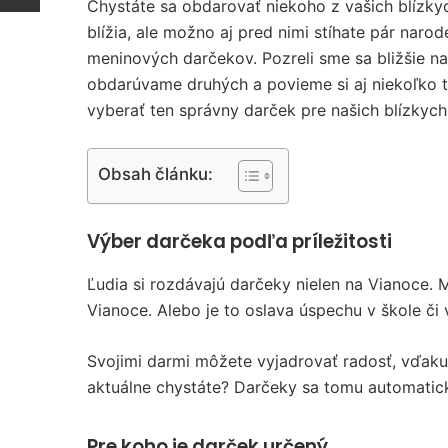
Chystáte sa obdarovať niekoho z vašich blízky
blížia, ale možno aj pred nimi stíhate pár naro
meninových darčekov. Pozreli sme sa bližšie na
obdarúvame druhých a povieme si aj niekoľko t
vyberať ten správny darček pre našich blízkych
Obsah článku:
Výber darčeka podľa príležitosti
Ľudia si rozdávajú darčeky nielen na Vianoce.
Vianoce. Alebo je to oslava úspechu v škole či v
Svojimi darmi môžete vyjadrovať radosť, vďaku,
aktuálne chystáte? Darčeky sa tomu automatic
Pre koho je darček určený