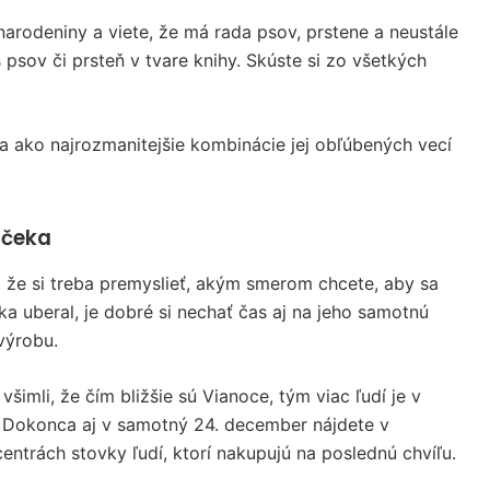
arodeniny a viete, že má rada psov, prstene a neustále
s psov či prsteň v tvare knihy. Skúste si zo všetkých
a ako najrozmanitejšie kombinácie jej obľúbených vecí
arčeka
 že si treba premyslieť, akým smerom chcete, aby sa
a uberal, je dobré si nechať čas aj na jeho samotnú
výrobu.
 všimli, že čím bližšie sú Vianoce, tým viac ľudí je v
Dokonca aj v samotný 24. december nájdete v
ntrách stovky ľudí, ktorí nakupujú na poslednú chvíľu.