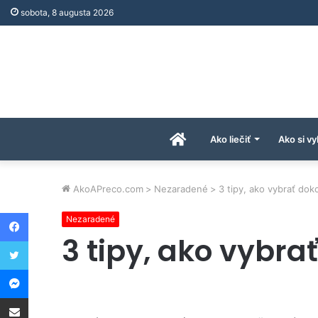
sobota, 8 augusta 2026
Úvodná
Ako liečiť
Ako si vy
stránka
AkoAPreco.com
>
Nezaradené
>
3 tipy, ako vybrať dok
Facebook
Nezaradené
AkoAPreco.com
3 tipy, ako vybra
Twitter
Messenger
Share via Email