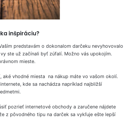
ka inšpiráciu?
dy. Vaším predstavám o dokonalom darčeku nevyhovovalo
 vy ste už začínali byť zúfalí. Možno vás upokojím.
správnom mieste.
stiť, aké vhodné miesta na nákup máte vo vašom okolí.
nternete, kde sa nachádza napríklad najbližší
redmetmi.
kúsiť pozrieť internetové obchody a zaručene nájdete
e z pôvodného tipu na darček sa vykľuje ešte lepší