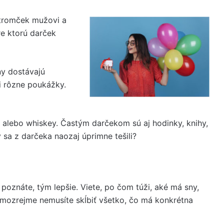
stromček mužovi a
re ktorú darček
ny dostávajú
či rôzne poukážky.
alebo whiskey. Častým darčekom sú aj hodinky, knihy,
 sa z darčeka naozaj úprimne tešili?
poznáte, tým lepšie. Viete, po čom túži, aké má sny,
amozrejme nemusíte skĺbiť všetko, čo má konkrétna