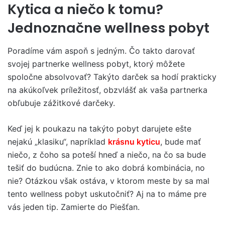
Kytica a niečo k tomu?
Jednoznačne wellness pobyt
Poradíme vám aspoň s jedným. Čo takto darovať
svojej partnerke wellness pobyt, ktorý môžete
spoločne absolvovať? Takýto darček sa hodí prakticky
na akúkoľvek príležitosť, obzvlášť ak vaša partnerka
obľubuje zážitkové darčeky.
Keď jej k poukazu na takýto pobyt darujete ešte
nejakú „klasiku“, napríklad
krásnu kyticu
, bude mať
niečo, z čoho sa poteší hneď a niečo, na čo sa bude
tešiť do budúcna. Znie to ako dobrá kombinácia, no
nie? Otázkou však ostáva, v ktorom meste by sa mal
tento wellness pobyt uskutočniť? Aj na to máme pre
vás jeden tip. Zamierte do Piešťan.