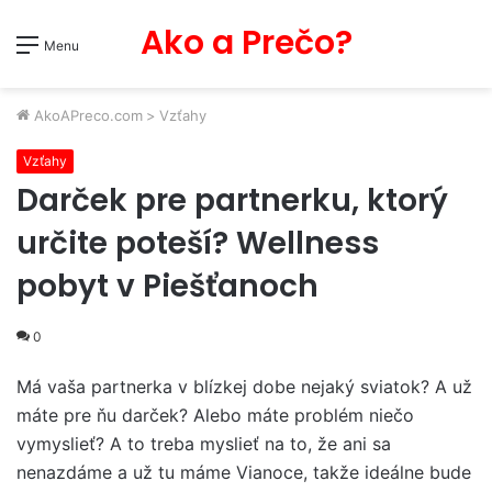
Ako a Prečo?
Menu
AkoAPreco.com
>
Vzťahy
Vzťahy
Darček pre partnerku, ktorý
určite poteší? Wellness
pobyt v Piešťanoch
0
Má vaša partnerka v blízkej dobe nejaký sviatok? A už
máte pre ňu darček? Alebo máte problém niečo
vymyslieť? A to treba myslieť na to, že ani sa
nenazdáme a už tu máme Vianoce, takže ideálne bude