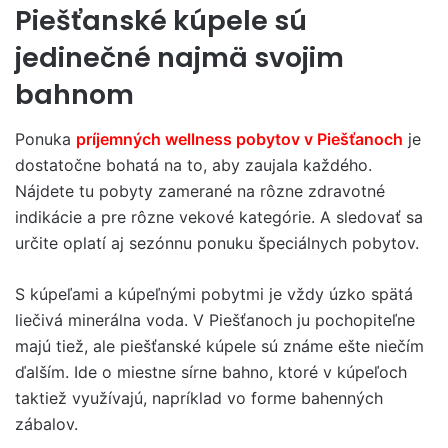
Piešťanské kúpele sú
jedinečné najmä svojim
bahnom
Ponuka
príjemných wellness pobytov v Piešťanoch
je
dostatočne bohatá na to, aby zaujala každého.
Nájdete tu pobyty zamerané na rôzne zdravotné
indikácie a pre rôzne vekové kategórie. A sledovať sa
určite oplatí aj sezónnu ponuku špeciálnych pobytov.
S kúpeľami a kúpeľnými pobytmi je vždy úzko spätá
liečivá minerálna voda. V Piešťanoch ju pochopiteľne
majú tiež, ale piešťanské kúpele sú známe ešte niečím
ďalším. Ide o miestne sírne bahno, ktoré v kúpeľoch
taktiež využívajú, napríklad vo forme bahenných
zábalov.