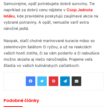
Samozrejme, opäť potrebujete dobré suroviny. Tie
napríklad za dobrú cenu nájdete v
Coop Jednota
letáku
, kde pravidelne poskytujú zaujímavé akcie na
vybrané potraviny. A opäť, nemusíte variť extra
náročné jedlá.
Naopak, stačí chutné marinované kuracie mäso so
zeleninovým šalátom či ryžou, a už na reakciách
vašich hostí zistíte, či sa vám podarilo a či nabudúce
možno skúsite aj niečo náročnejšie. Prajeme veľa
šťastia vo vašich kulinárskych začiatkoch.
Pinterest
Telegram
Share via Email
Podobné články