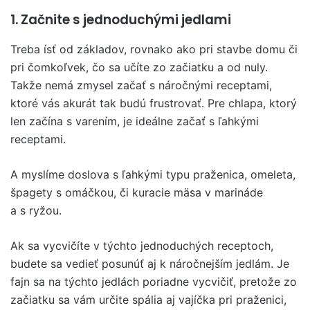
1. Začnite s jednoduchými jedlami
Treba ísť od základov, rovnako ako pri stavbe domu či
pri čomkoľvek, čo sa učíte zo začiatku a od nuly.
Takže nemá zmysel začať s náročnými receptami,
ktoré vás akurát tak budú frustrovať. Pre chlapa, ktorý
len začína s varením, je ideálne začať s ľahkými
receptami.
A myslíme doslova s ľahkými typu praženica, omeleta,
špagety s omáčkou, či kuracie mäsa v marináde
a s ryžou.
Ak sa vycvičíte v týchto jednoduchých receptoch,
budete sa vedieť posunúť aj k náročnejším jedlám. Je
fajn sa na týchto jedlách poriadne vycvičiť, pretože zo
začiatku sa vám určite spália aj vajíčka pri praženici,