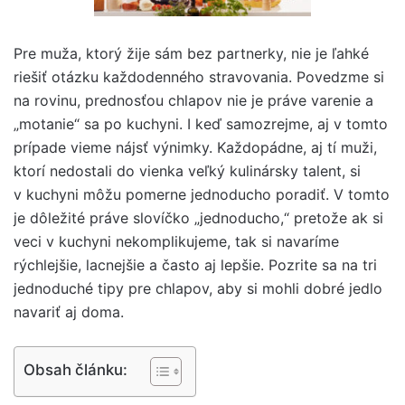
Pre muža, ktorý žije sám bez partnerky, nie je ľahké
riešiť otázku každodenného stravovania. Povedzme si
na rovinu, prednosťou chlapov nie je práve varenie a
„motanie“ sa po kuchyni. I keď samozrejme, aj v tomto
prípade vieme nájsť výnimky. Každopádne, aj tí muži,
ktorí nedostali do vienka veľký kulinársky talent, si
v kuchyni môžu pomerne jednoducho poradiť. V tomto
je dôležité práve slovíčko „jednoducho,“ pretože ak si
veci v kuchyni nekomplikujeme, tak si navaríme
rýchlejšie, lacnejšie a často aj lepšie. Pozrite sa na tri
jednoduché tipy pre chlapov, aby si mohli dobré jedlo
navariť aj doma.
Obsah článku: